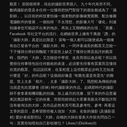
觀眾！ 原因很簡單，現在的攝影世界跟八、九十年代有所不同。
數碼攝影的普及令任何一位懂得把快門掣按下的朋友都成為了「攝
影師」。以目前的科技要拍攝一個差勁的影像確實困難。配合修圖
電腦軟件的發展，一個拍得「不太理想」的影像大可「優化」到連
拍攝者也可能認不出來的地步。再加上互聯網絡的出現，「面書」
Facebook 等社交平台的流行。在網絡世界上擁有千萬個「讚」的
「攝影大師」真是比比階是！ 當每一個人都可以隨便成為一個擁
有自己發表平台的「攝影大師」時，一同伴著成長的觀眾又怎能一
下子懂得分辨好與醜呢？而當世上缺乏了懂得分辨及批評的觀眾
時，我們的「大師」又怎能從中學習、改良而得以進步呢？所以我
覺得任何事情包括任何藝術的表達，必須要先培養有質素而且懂得
欣賞的觀眾。 但話說回來，在某程度上這些觀眾起步時又怎知道
什麼是「好」的作品呢？這個就好像是 “有雞先還是有蛋先” 的難
題。世上太多「相片」，太多「攝影大師」了。我想較為傳統的做
法就是先欣賞膠卷 (菲林) 時代攝影家的作品。起碼那時代的攝影
師不會拿著相機胡亂的拍攝。加上歲月的洗滌，留下來的作品普遍
來説應該都有一定的份量。而那些經得起大眾審美眼光不斷批評而
沒有被淘汰的大師，其作品必然有其可觀及參考性。參考: 再看這
文章的題目，是希望那些被人強加「大師」名銜的攝影 (及攝影器
材) 愛好者或那些以「大師」自稱的大師在發表大作前先問自己一
句：其實你知唔知自己影咗啲乜？ Likes(1)Dislikes(0)