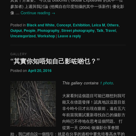
參加者) 上週與我討論 (他獨自在印度拍攝的其中一張新作) 優化影
像 …
Continue reading
→
Posted in
Black and White
,
Concept
,
Exhibition
,
Leica M
,
Others
,
Output
,
People
,
Photography
,
Street photography
,
Talk
,
Travel
,
Uncategorized
,
Workshop
|
Leave a reply
GALLERY
“其實你知唔知自己影咗啲乜？”
Posted on
April 20, 2016
This gallery contains
1 photo
.
大家看到這個題目可能已聯想到我可
能又在借題發揮！認真地説這題目並
非今時今日才出現在眼前，遠在五六
年前當我嘗試重新尋找自己的攝影方
向時已不停地在思考這個問題。 打
從第一天 (2004) 做攝影分享會開
始，我已經自設一個指引：就是在分享的過程中要先培養高水平的