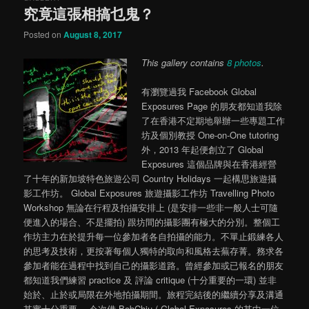
究竟這張相搞乜鬼？
content
content
Posted on
August 8, 2017
This gallery contains
8 photos
.
有瀏覽過我 Facebook Global
Exposures Page 的朋友都知道我除
了在香港不定期地舉辦一些專題工作
坊及個別教授 One-on-One tutoring
外，2013 年起便創立了 Global
Exposures 這個品牌與在香港經營
了十年的新加坡特色旅遊公司 Country Holidays 一起構思旅遊攝
影工作坊。 Global Exposures 旅遊攝影工作坊 Travelling Photo
Workshop 無論在行程及拍攝安排上 (是安排一些非一般人士可隨
便進入的場合、不是擺拍) 跟坊間的攝影團有極大的分別。整個工
作坊主力在於提升每一位參加者各自拍攝的能力。不單止鍛練各人
的思考及技術，更按著每個人獨特的取向和風格去蕪存菁。務求各
參加者能在過程中找到自己的攝影道路。曾經參加或已報名的朋友
都知道我們練習 practice 及 評論 critique (十分重要的一環) 並非
始於、止於或局限在外地拍攝期間。旅程完結後的繼續分享及溝通
其實十分重要。 今次借 BobChiu ( Global Exposures 的其中一位