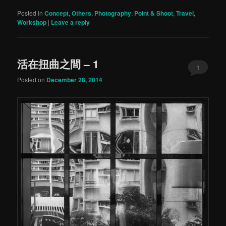
Posted in
Concept
,
Others
,
Photography
,
Point & Shoot
,
Travel
,
Workshop
|
Leave a reply
活在扭曲之間 – 1
1
Posted on
December 28, 2014