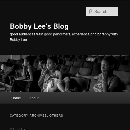
Searc
Bobby Lee's Blog
good audiences train good performers, experience photography with
Bobby Lee
Main
Home
About
Skip
Skip
menu
to
to
CATEGORY ARCHIVES:
OTHERS
primary
secondary
GALLERY