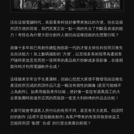
活在這個電腦時代，表面看來科技好像帶來無比的方便。但在這個
所謂方便的背後，我們其實正在一點一滴的失去了判斷及表達的能
力！奇怪在為什麼大部分創作人都任由這種扭曲的生態繁衍呢？
就像十多年前已有創作總監抱怨新一代的才俊太倚仗科技而日漸失
去自決能力！加上數碼攝影的 ‘方便’，以至很多美術指導為遷就客
戶隨時更改意見而把一張簡單的產品相片拆解成多張影像，在後期
製作時才利用電腦軟件合成！
這樣聽來非常合乎生產邏輯，但細心想想大家便不難發現由這種生
產流程所完成的所謂作品只是一幅沒有個性的圖像 (甚至可能稱不
上為創作)。如果用服裝來作比喻，便好像一套從有過萬員工的大
企業集團時裝連所店買的西裝跟一套意大利師傅的作品去比較！
大家可能會爭議客人所付出的有所不同，甚至有天大差異。但請問
好的創作 (這裡不是指藝術創作) 為客戶帶來的有形與無形收益又
怎能與所謂 ‘集體’ ‘合成’ 的行貨去衡量比較呢？