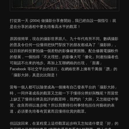
打從第一天 (2004) 做攝影分享會開始，我已經自設一個指引：就
是在分享的過程中要先培養高水平的觀眾！
原因很簡單，現在的攝影世界跟八、九十年代有所不同。數碼攝影
的普及令任何一位懂得把快門掣按下的朋友都成為了「攝影師」。
以目前的科技要拍攝一個差勁的影像確實困難。配合修圖電腦軟件
的發展，一個拍得「不太理想」的影像大可「優化」到連拍攝者也
可能認不出來的地步。再加上互聯網絡的出現，「面書」
Facebook 等社交平台的流行。在網絡世界上擁有千萬個「讚」的
「攝影大師」真是比比階是！
當每一個人都可以隨便成為一個擁有自己發表平台的「攝影大師」
時，一同伴著成長的觀眾又怎能一下子懂得分辨好與醜呢？而當世
上缺乏了懂得分辨及批評的觀眾時，我們的「大師」又怎能從中學
習、改良而得以進步呢？所以我覺得任何事情包括任何藝術的表
達，必須要先培養有質素而且懂得欣賞的觀眾。
但話說回來，在某程度上這些觀眾起步時又怎知道什麼是「好」的