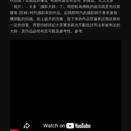
作品呢？這個就好像是 “有雞先還是有蛋先” 的難題。世上太多
「相片」，太多「攝影大師」了。我想較為傳統的做法就是先欣賞
膠卷 (菲林) 時代攝影家的作品。起碼那時代的攝影師不會拿著相
機胡亂的拍攝。加上歲月的洗滌，留下來的作品普遍來説應該都有
一定的份量。而那些經得起大眾審美眼光不斷批評而沒有被淘汰的
大師，其作品必然有其可觀及參考性。參考: