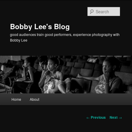
Searc
Bobby Lee's Blog
good audiences train good performers, experience photography with
Bobby Lee
Main
Home
About
Skip
menu
to
Post
←
Previous
Next
→
navigation
primary