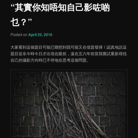
“其實你知唔知自己影咗啲
content
乜？”
Posted on
April 20, 2016
大家看到這個題目可能已聯想到我可能又在借題發揮！認真地説這
題目並非今時今日才出現在眼前，遠在五六年前當我嘗試重新尋找
自己的攝影方向時已不停地在思考這個問題。