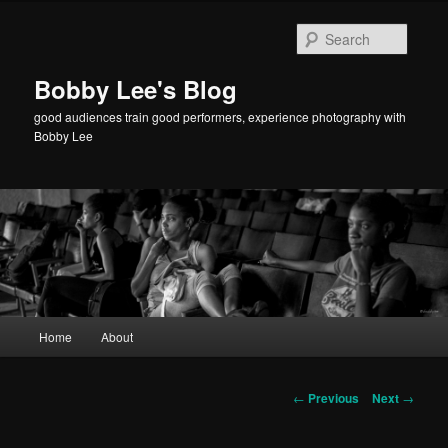
Searc
Bobby Lee's Blog
good audiences train good performers, experience photography with
Bobby Lee
Main
Home
About
Skip
menu
to
Post
←
Previous
Next
→
navigation
primary