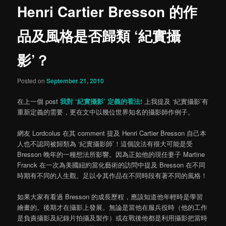
Henri Cartier Bresson 的作
content
品及風格是否歸類 ‘紀實攝
影’？
Posted on
September 21, 2010
在上一個 post
我對 ‘紀實攝影’ 定義的看法!
上我提及 ‘紀實攝影’有
重新定義的需要，更在文中以幾位世界知名的攝影師作例子。
網友 Lordcolus 在其 comment 提及 Henri Cartier Bresson 自己本
人也不認同被歸類為 ‘紀實攝影師’！這個說法有很大可能是受
Bresson 晚年的一種想法所影響。因為正如他的現任妻子 Martine
Franck 在一次為美國紐約當化藝術的訪問中提及 Bresson 在不同
時期有不同的人生觀。足以令其作品在不同時段有著不同的風格！
如果大家有看過 Bresson 的成長歷程，應該知道他年輕時是學習
繪畫的。後期才在攝影上發展。無論是當他在服兵役時（他的工作
是負責攝影及紀錄片拍攝及製作）或在戰後他都是利用攝影把當時