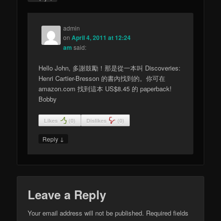
admin
on
April 4, 2011 at 12:24
am
said:
Hello John, 多謝鼓勵！那是從一本叫 Discoveries:
Henri Cartier-Bresson 的書內找到的。你可在
amazon.com 找到這本 US$8.45 的 paperback!
Bobby
Likes
(
0
)
Dislikes
(
0
)
↓
Reply
Leave a Reply
Your email address will not be published.
Required fields