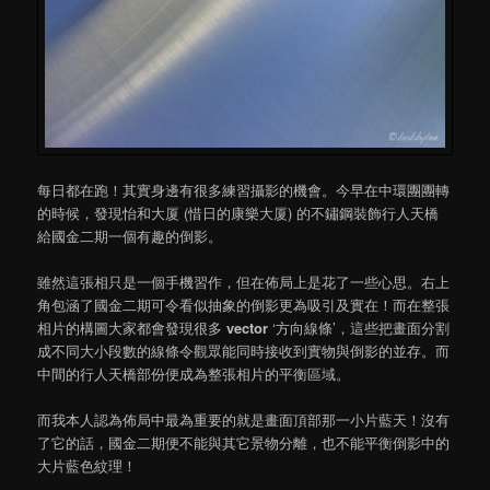
每日都在跑！其實身邊有很多練習攝影的機會。今早在中環團團轉
的時候，發現怡和大厦 (惜日的康樂大厦) 的不鏽鋼裝飾行人天橋
給國金二期一個有趣的倒影。
雖然這張相只是一個手機習作，但在佈局上是花了一些心思。右上
角包涵了國金二期可令看似抽象的倒影更為吸引及實在！而在整張
相片的構圖大家都會發現很多
vector
‘方向線條’，這些把畫面分割
成不同大小段數的線條令觀眾能同時接收到實物與倒影的並存。而
中間的行人天橋部份便成為整張相片的平衡區域。
而我本人認為佈局中最為重要的就是畫面頂部那一小片藍天！沒有
了它的話，國金二期便不能與其它景物分離，也不能平衡倒影中的
大片藍色紋理！