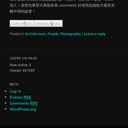
別人！當然也希望大家能多留 comments 好使我也能從大家的見
解中得到啟發！
Likes
(
1
)
Dislikes
(
0
)
Posted in
Architecture
,
People
,
Photography
|
Leave a reply
USERS ON PAGE
Now online: 3
Overall: 401349
META
Log in
Entries
RSS
Comments
RSS
WordPress.org