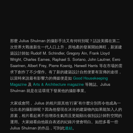
那麼 Julius Shulman 的攝影手法又有何特別呢？話說美國在第二
次世界大戰後新生一代人口上升，房地產的發展開始興旺，新派建
築設計師如 Rudolf M. Schindler, Gregory Ain, Frank Lloyd
Wright, Charles Eames, Raphael S. Soriano, John Lautner, Eero
Saarinen, Albert Frey, Pierre Koenig, Harwell Harris 等在市場的需
求下創作了不少傑作。有了新的建築設計自然便要有宣傳的途徑，
以當時來說最有影響力的傳媒便是如
Good Housekeeping
Magazine
及
Arts & Architecture magazine
等雜誌。Julius
Shulman 就是在這環境下發展他的攝影事業。
大家或會問， Julius 的相片跟其他’行家’有什麼分別而令他成為一
位出名的攝影師呢？因為他發現在冰冷的建築物內如果能加入人的
原素，相片看起來不但增添生氣而且更能顯出個別設計師對空間的
運用。大家細看由他親自表述的紀錄片便會明白。如想多看一些
Julius Shulman 的作品，可到此
連結
。