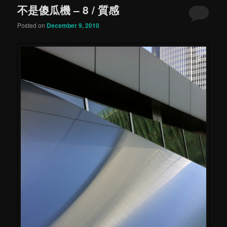
不是傻瓜機 – 8 / 質感
content
content
Posted on
December 9, 2010