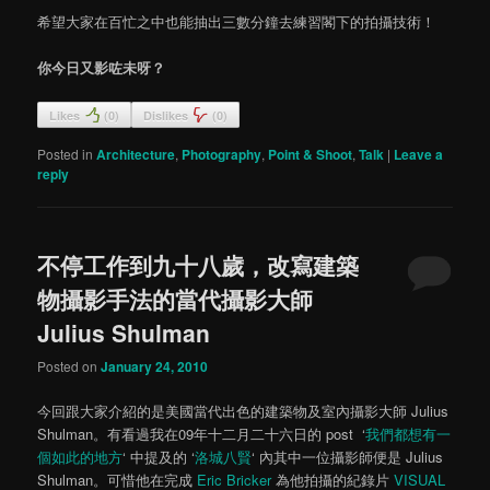
希望大家在百忙之中也能抽出三數分鐘去練習閣下的拍攝技術！
你今日又影咗未呀？
Likes
(
0
)
Dislikes
(
0
)
Posted in
Architecture
,
Photography
,
Point & Shoot
,
Talk
|
Leave a
reply
不停工作到九十八歲，改寫建築
物攝影手法的當代攝影大師
Julius Shulman
Posted on
January 24, 2010
今回跟大家介紹的是美國當代出色的建築物及室內攝影大師 Julius
Shulman。有看過我在09年十二月二十六日的 post ‘
我們都想有一
個如此的地方
‘ 中提及的 ‘
洛城八賢
‘ 內其中一位攝影師便是 Julius
Shulman。可惜他在完成
Eric Bricker
為他拍攝的紀錄片
VISUAL