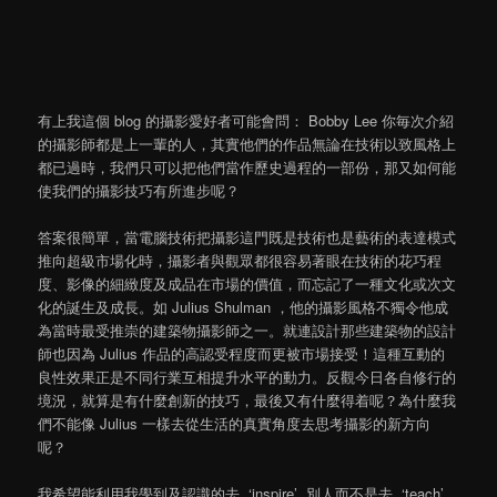
有上我這個 blog 的攝影愛好者可能會問： Bobby Lee 你毎次介紹
的攝影師都是上一輩的人，其實他們的作品無論在技術以致風格上
都已過時，我們只可以把他們當作歷史過程的一部份，那又如何能
使我們的攝影技巧有所進步呢？
答案很簡單，當電腦技術把攝影這門既是技術也是藝術的表達模式
推向超級市場化時，攝影者與觀眾都很容易著眼在技術的花巧程
度、影像的細緻度及成品在市場的價值，而忘記了一種文化或次文
化的誕生及成長。如 Julius Shulman ，他的攝影風格不獨令他成
為當時最受推崇的建築物攝影師之一。就連設計那些建築物的設計
師也因為 Julius 作品的高認受程度而更被市場接受！這種互動的
良性效果正是不同行業互相提升水平的動力。反觀今日各自修行的
境況，就算是有什麼創新的技巧，最後又有什麼得着呢？為什麼我
們不能像 Julius 一樣去從生活的真實角度去思考攝影的新方向
呢？
我希望能利用我學到及認識的去 ‘inspire’ 別人而不是去 ‘teach’