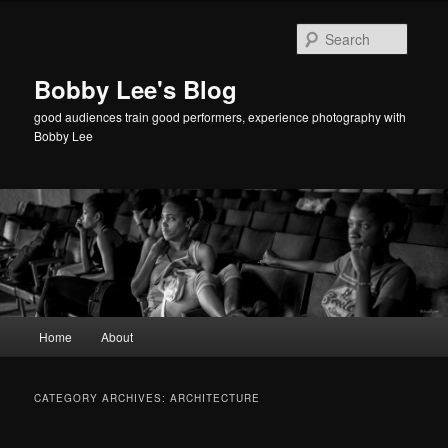
Searc
Bobby Lee's Blog
good audiences train good performers, experience photography with
Bobby Lee
Main
Home
About
Skip
Skip
menu
to
to
CATEGORY ARCHIVES:
ARCHITECTURE
primary
secondary