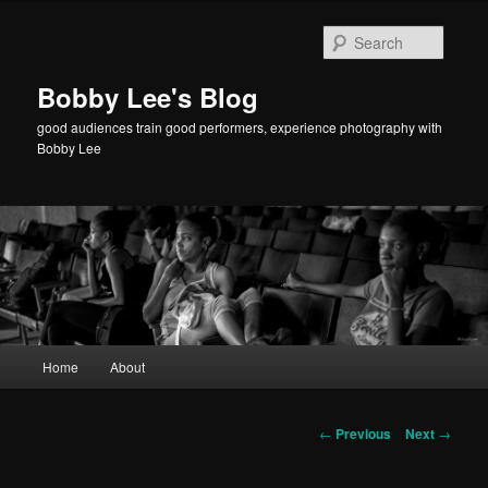
Searc
Bobby Lee's Blog
good audiences train good performers, experience photography with
Bobby Lee
Main
Home
About
Skip
menu
to
Post
←
Previous
Next
→
navigation
primary