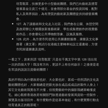
培育觀眾，扶掖更多中小型藝術團體。我們已向藝術及體育
發展基金注資三十億元，並會用部分基金的投資回報，配對
私人及商界捐款，為有潛質的藝術家及團體提供持續發展機
會。
127. 為了讓藝術和文化走入社區，我們會在公園、休憩空間
及政府辦公大樓擺放新進藝術家、學生或集體創作的視覺藝
術作品；亦會優化公共博物館形象、設施及服務。
128. 此外，為方便市民使用公共圖書館服務，康樂及文化事
務署（康文署）將試行在港鐵主要轉車站設立還書箱，方便
市民歸還圖書及資料。
一看之下，原來所謂 ‘培育觀眾’ 只是在千萬文字中第 126 項出現
一次的四個大字！既沒有方向，更談不上有任何啟示！之後便是老
生常談的說說注資藝術團體！
真的不明白為什麼政府也好、大企業也好、甚或一些所謂的文化及
藝術團體也好，大家都總是把眼光放在成品或成品的製作人身上！
其它文化藝術我實在不大懂，但視覺藝術中的攝影我總算略懂皮
毛。細心觀察香港政府有關部門除透過藝術發展局資助一些製作，
展覽及出版項目外，有什麼動作是從基本做起，有什麼實際行動去
培育過真正的觀眾呢！