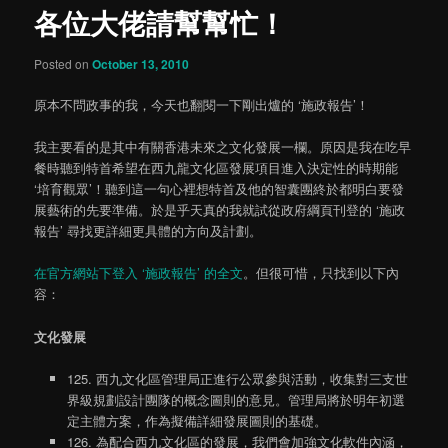
各位大佬請幫幫忙！
content
Posted on
October 13, 2010
原本不問政事的我，今天也翻閱一下剛出爐的 ‘施政報告’！
我主要看的是其中有關香港未來之文化發展一欄。原因是我在吃早
餐時聽到特首希望在西九龍文化區發展項目進入決定性的時期能
‘培育觀眾’！聽到這一句心裡想特首及他的智囊團終於都明白要發
展藝術的先要準備。於是乎天真的我就試從政府綱頁刊登的 ‘施政
報告’ 尋找更詳細更具體的方向及計劃。
在官方網站下登入 ‘施政報告’ 的全文
。但很可惜，只找到以下內
容：
文化發展
125. 西九文化區管理局正進行公眾參與活動，收集對三支世
界級規劃設計團隊的概念圖則的意見。管理局將於明年初選
定主體方案，作為擬備詳細發展圖則的基礎。
126. 為配合西九文化區的發展，我們會加強文化軟件內涵，