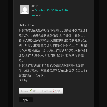
admin
on
October 30, 2010 at 3:40
pm
said:
Hello HiZaku,
其實除香港政府忽略從小培養，只顧硬件及成就的
政策外。我接觸過的很多攝影工作者都不願付出。
香港人由於沒有如歐美大國提供給國民的社會安全
網，所以只能在體力許可的情況下不停工作，希望
老來可應付生活，所以除工作以外很少投入藝術的
開發工作！更不用講他們會否無私地幫助培養觀
眾。
其實工作以外生活情趣及心靈食糧都間接地影響一
個民族的質素。希望各位有能力的朋友多把自己的
智識與新一代分享。
Bobby
Likes
(
0
)
Dislikes
(
0
)
↓
Reply