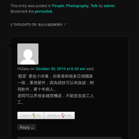
This entry was posted in
People
,
Photography
,
Talk
by
admin
.
Bookmark the
permalink
.
2 THOUGHTS ON “
各位大佬請幫幫忙！
”
HiZaku
on
October 30, 2010 at 6:42 am
said:
‘觀眾’ 要從小培養，但香港和很多亞洲國家
一樣，重視硬件，因為很快可以有政績；輕
視軟件，要十年樹人。
老闆可以畀很多錢買機器，不願意加員工人
工。
Likes
(
0
)
Dislikes
(
0
)
↓
Reply