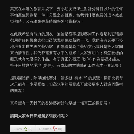
其實在本港的教育系統下，要小朋友或學生對計分科目以外的任何
事物產生興趣是一件十分難之的挑戰。當我們什麼也要與成本效益
掛勾時，又有誰會去花時間學習欣賞藝術！
在此我希望有能力的朋友，無論是從事攝影藝術工作還是其它環節
都用盡任何機會去把自己認識的傳給新的一代。我們沒有必要不停
地培養出世界級的藝術家，但無論是為了藝術文化或只是等大家閒
來怡情養性，我們都需要有水平的觀眾！大家要明白；有怎麼樣的
觀眾就有怎麼樣的作品。有了真正的觀眾 (軟件) 作為基礎才能支
持任何堆砌的場地 (硬件)。有成就的本地藝術工作者才不會流失！
攝影團體們，除舉辦比賽外，請多辦 ‘有水準’ 的展覽；攝影比賽每
次只能有一少眾受益，但高水準的展覽或可啟發更多人對這們藝術
的興趣！
真希望有一天我們的香港藝術館能舉辦一場真正的攝影展！
請問大家今日睇過幾多張靚相呢？
Likes
(
0
)
Dislikes
(
0
)