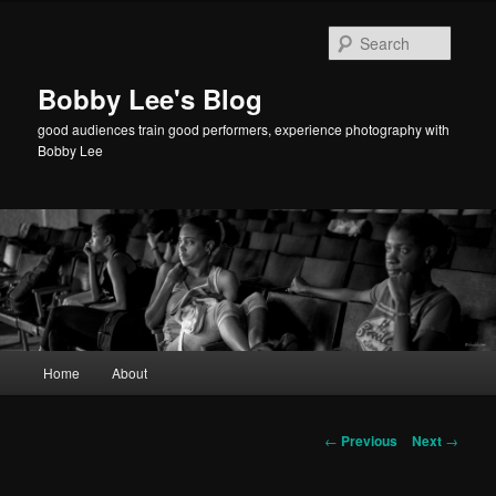
Searc
Bobby Lee's Blog
good audiences train good performers, experience photography with
Bobby Lee
Main
Home
About
Skip
menu
to
Post
←
Previous
Next
→
navigation
primary