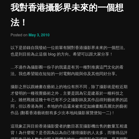
我對香港攝影界未來的一個想
content
法！
Posted on
May 3, 2010
以下是節錄自我發給一位前輩有關對香港攝影界未來的一個想法。
也是到目前為止這個 blog 的方向。希望可以跟大家分享！
…不過作為攝影圈一份子的我還是有另一種對推廣這門文化的看
法。我也希望能在短短的一封電郵內能與你及其他同好分享。
攝影之所以跟繪畫在藝術上的地位有所不同，除了攝影術是較近期
才發明的一種視覺藝術之外，主要是因為它是建基於一種科技之
上。雖然戰後這幾十年已有不少之攝影師及其作品得到藝術界的認
同，但以香港為例，本地的作品還未被肯定如繪畫般高層次的藝術
作品 (翻看香港藝術館有多少次本地純攝影展覽便知一二)！
這現象正與目前香港攝影愛者的數目甚至攝影機出售的數量互相遺
背！為什麼呢？是否因為以為自己懂得攝影的人太多，而懂得品評
攝影作品的人數太少呢？我們在繪出一個攝影金字塔時，是否把剛