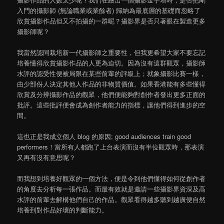
入門的攝影師 (無論職業或業餘者) 歸納為最底層的基礎而忽略了
欣賞攝影作品但又不拍攝的一群呢？攝影界是否只著眼在製造更多
攝影師呢？
我當然認同栽培新一代攝影師之重要性，但我更希望大家不要忘記
培養懂得欣賞攝影作品的人更為迫切。因為沒有這群觀眾，攝影師
水評的認受性便被局限在某些前輩的評級上；就象攝影比賽一樣，
由少部份人決定其他人作品的非物質價值。如果香港能有多些懂得
欣賞及分辨攝影作品的觀眾，他們便能夠對創作者發出更多正面的
批評。這些批評便會成為創作者能力的指標，讓他們得到進步的空
間。
這也正是我成立個人 blog 的原因; good audiences train good
performers！當所有人都跑了上台表演而沒有半位觀眾時，那表演
又再有沒有意思呢？
而我想到培養好觀眾的一個方法，便是令到他們懂得如何從創作者
的角度去分析每一張作品。而最有效就是邀請一些攝影界資深及高
水評的前輩去解構他們自己的作品。觀眾看得越多聽到越廣便自然
培養到對作品好壞的判斷能力。